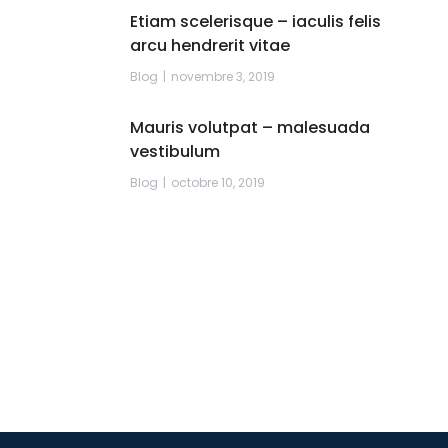
Etiam scelerisque – iaculis felis
arcu hendrerit vitae
Blog
novembre 3, 2019
Mauris volutpat – malesuada
vestibulum
Blog
octobre 10, 2019