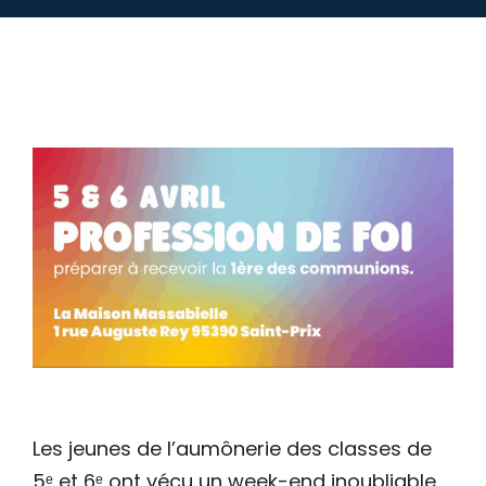
Les jeunes de l’aumônerie des classes de
5ᵉ et 6ᵉ ont vécu un week-end inoubliable