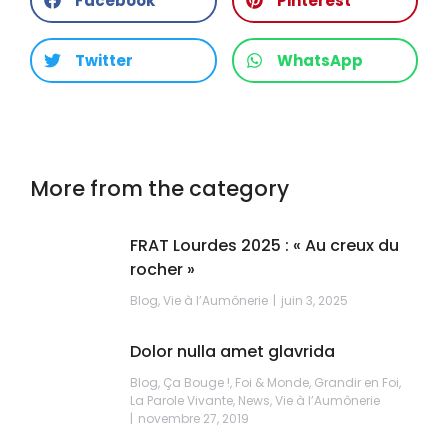
Facebook
Pinterest
Twitter
WhatsApp
More from the category
FRAT Lourdes 2025 : « Au creux du
rocher »
Blog
,
Vie à l’Aumônerie
juin 3, 2025
Dolor nulla amet glavrida
Blog
,
Ça Bouge !
,
Foi & Monde
,
Grandir en Foi
,
La Parole Vivante
,
News
,
Vie à l’Aumônerie
novembre 27, 2019